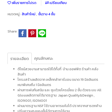
เพิ่มรายการโปรด
เปรียบเทียบ
หมวดหมู่ :
สินค้าใหม่
,
ชั้นวาง 4 ชั้น
Share
คุณลักษณะ
รายละเอียด
ดีไซน์สวยงามสามารถใช้ได้ทั้งที่ บ้าน ออฟฟิต ร้านค้า คลัง
สินค้า
โครงสร้างผลิตจาก เหล็กกล้าคาร์บอน ขนาด 19 มิลลิเมตร
หนาพิเศษถึง 1 มิลลิเมตร
ผ่านการพ่นกันสนิม และ ชุบด้วยโครเมี่ยม 2 ชั้น ด้วยระบบ All
Glossผลิตภายใต้มาตรฐาน Japan Quality&Design ,
ISO9001, ISO14001
ผ่านมาตรฐาน NSF ใช้วางอาหารแห้งได้ ปราศจากสารตกค้าง
ปรับความสูงของชั้นได้ตามการใช้งาน