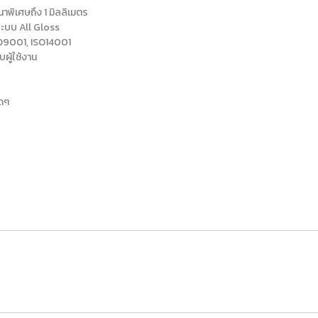
าพิเศษถึง 1 มิลลิเมตร
ยระบบ All Gloss
SO9001, ISO14001
ู้ใช้งาน
ใดๆ