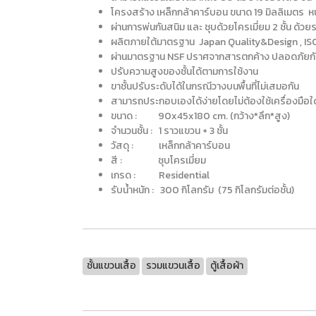
โครงสร้าง เหล็กกล้าคาร์บอน ขนาด 19 มิลลิเมตร หน
ผ่านการพ่นกันสนิม และ ชุบด้วยโครเมี่ยม 2 ชั้น ด้ว
ผลิตภายใต้มาตรฐาน Japan Quality&Design , I
ผ่านมาตรฐาน NSF ปราศจากสารตกค้าง ปลอดภัยกับผ
ปรับความสูงของชั้นได้ตามการใช้งาน
ขาชั้นปรับระดับได้ในกรณีวางบนพื้นที่ไม่เสมอกัน
สามารถประกอบเองได้ง่ายโดยไม่ต้องใช้เครื่องมือ
ขนาด : 90x45x180 cm. (กว้าง*ลึก*สูง)
จำนวนชั้น : 1 ราวแขวน + 3 ชั้น
วัสดุ : เหล็กกล้าคาร์บอน
สี : ชุบโครเมี่ยม
เกรด : Residential
รับน้ำหนัก : 300 กิโลกรัม (75 กิโลกรัมต่อชั้น)
ชั้นแขวนเสื้อ
รวมแขวนเสื้อ
ตู้เสื้อผ้า